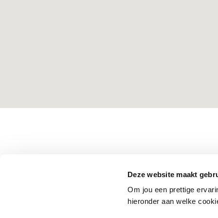
Deze website maakt gebru
Om jou een prettige ervar
hieronder aan welke cook
2026 © Dit is een ontwikkeling van